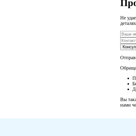
Про
Не уда
деталя
Отправь
Обраща
П
Б
Д
Вы так
нами ч