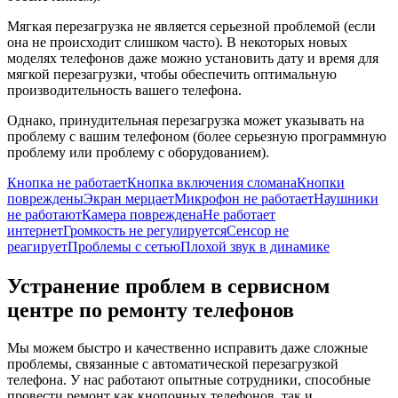
Мягкая перезагрузка не является серьезной проблемой (если
она не происходит слишком часто). В некоторых новых
моделях телефонов даже можно установить дату и время для
мягкой перезагрузки, чтобы обеспечить оптимальную
производительность вашего телефона.
Однако, принудительная перезагрузка может указывать на
проблему с вашим телефоном (более серьезную программную
проблему или проблему с оборудованием).
Кнопка не работает
Кнопка включения сломана
Кнопки
повреждены
Экран мерцает
Микрофон не работает
Наушники
не работают
Камера повреждена
Не работает
интернет
Громкость не регулируется
Сенсор не
реагирует
Проблемы с сетью
Плохой звук в динамике
Устранение проблем в сервисном
центре по ремонту телефонов
Мы можем быстро и качественно исправить даже сложные
проблемы, связанные с автоматической перезагрузкой
телефона. У нас работают опытные сотрудники, способные
провести ремонт как кнопочных телефонов, так и