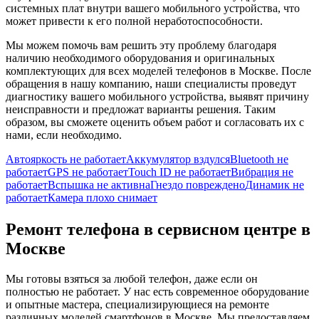
системных плат внутри вашего мобильного устройства, что
может привести к его полной неработоспособности.
Мы можем помочь вам решить эту проблему благодаря
наличию необходимого оборудования и оригинальных
комплектующих для всех моделей телефонов в Москве. После
обращения в нашу компанию, наши специалисты проведут
диагностику вашего мобильного устройства, выявят причину
неисправности и предложат варианты решения. Таким
образом, вы сможете оценить объем работ и согласовать их с
нами, если необходимо.
Автояркость не работает
Аккумулятор вздулся
Bluetooth не
работает
GPS не работает
Touch ID не работает
Вибрация не
работает
Вспышка не активна
Гнездо повреждено
Динамик не
работает
Камера плохо снимает
Ремонт телефона в сервисном центре в
Москве
Мы готовы взяться за любой телефон, даже если он
полностью не работает. У нас есть современное оборудование
и опытные мастера, специализирующиеся на ремонте
различных моделей смартфонов в Москве. Мы предоставляем