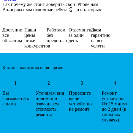
Так почему же стоит доверить свой iPhone нам
Во-первых мы отличные ребята 🙂 , а во-вторых:
Доступно
Наши
Работаем
Отремонтируем
Даем
все
цены
без
за один
гарантию
объясним
ниже
предоплат
день
на все
конкурентов
услуги
Как мы экономим ваше время
1
2
3
4
Вы
Уточняем вид
Привозите
Ремонт
связываетесь
поломки и
ваше
устройства.
с нами
озвучиваем
устройство
От 15 минут
стоимость
на ремонт
до 2 дней (в
ремонта
сложных
случаях)