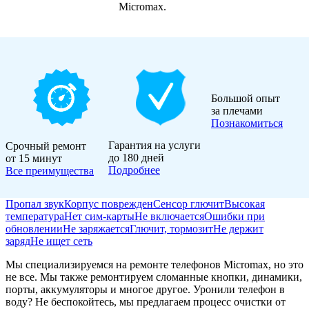
Micromax.
Большой опыт
за плечами
Познакомиться
Гарантия на услуги
Срочный ремонт
до 180 дней
от 15 минут
Подробнее
Все преимущества
Пропал звук
Корпус поврежден
Сенсор глючит
Высокая
температура
Нет сим-карты
Не включается
Ошибки при
обновлении
Не заряжается
Глючит, тормозит
Не держит
заряд
Не ищет сеть
Мы специализируемся на ремонте телефонов Micromax, но это
не все. Мы также ремонтируем сломанные кнопки, динамики,
порты, аккумуляторы и многое другое. Уронили телефон в
воду? Не беспокойтесь, мы предлагаем процесс очистки от