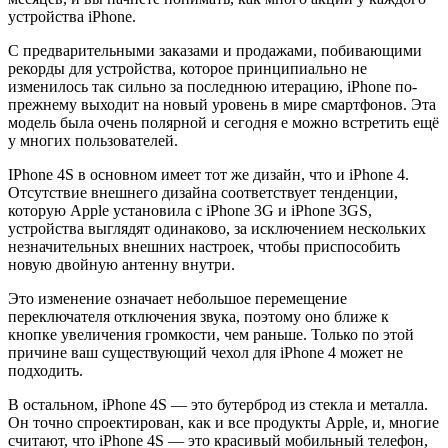
устройства iPhone.
С предварительными заказами и продажами, побивающими
рекорды для устройства, которое принципиально не
изменилось так сильно за последнюю итерацию, iPhone по-
прежнему выходит на новый уровень в мире смартфонов. Эта
модель была очень полярной и сегодня е можно встретить ещё
у многих пользователей.
IPhone 4S в основном имеет тот же дизайн, что и iPhone 4.
Отсутствие внешнего дизайна соответствует тенденции,
которую Apple установила с iPhone 3G и iPhone 3GS,
устройства выглядят одинаково, за исключением нескольких
незначительных внешних настроек, чтобы приспособить
новую двойную антенну внутри.
Это изменение означает небольшое перемещение
переключателя отключения звука, поэтому оно ближе к
кнопке увеличения громкости, чем раньше. Только по этой
причине ваш существующий чехол для iPhone 4 может не
подходить.
В остальном, iPhone 4S — это бутерброд из стекла и металла.
Он точно спроектирован, как и все продукты Apple, и, многие
считают, что iPhone 4S — это красивый мобильный телефон,