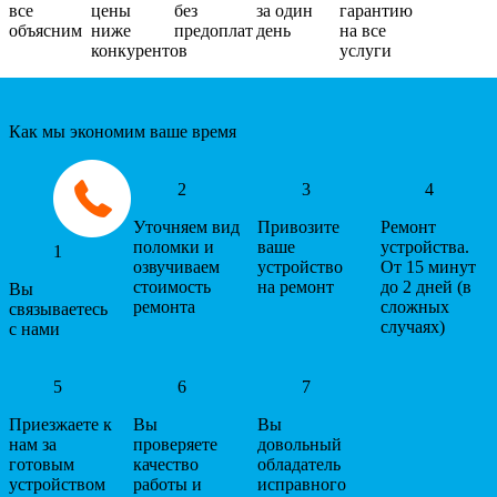
все
цены
без
за один
гарантию
объясним
ниже
предоплат
день
на все
конкурентов
услуги
Как мы экономим ваше время
2
3
4
Уточняем вид
Привозите
Ремонт
поломки и
ваше
устройства.
1
озвучиваем
устройство
От 15 минут
стоимость
на ремонт
до 2 дней (в
Вы
ремонта
сложных
связываетесь
случаях)
с нами
5
6
7
Приезжаете к
Вы
Вы
нам за
проверяете
довольный
готовым
качество
обладатель
устройством
работы и
исправного