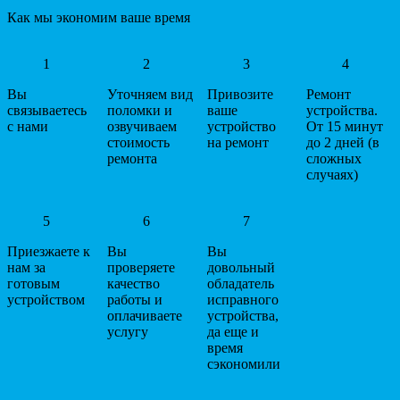
Как мы экономим ваше время
1
2
3
4
Вы
Уточняем вид
Привозите
Ремонт
связываетесь
поломки и
ваше
устройства.
с нами
озвучиваем
устройство
От 15 минут
стоимость
на ремонт
до 2 дней (в
ремонта
сложных
случаях)
5
6
7
Приезжаете к
Вы
Вы
нам за
проверяете
довольный
готовым
качество
обладатель
устройством
работы и
исправного
оплачиваете
устройства,
услугу
да еще и
время
сэкономили