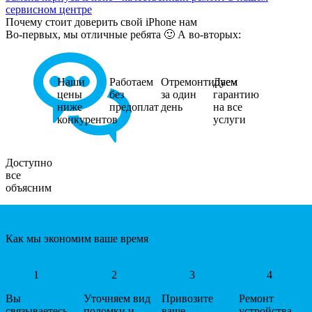
сервисном центре
Почему стоит доверить свой iPhone нам
Во-первых, мы отличные ребята 🙂 А во-вторых:
Наши
Работаем
Отремонтируем
Даем
цены
без
за один
гарантию
ниже
предоплат
день
на все
конкурентов
услуги
Доступно
все
объясним
Как мы экономим ваше время
1
2
3
4
Вы
Уточняем вид
Привозите
Ремонт
связываетесь
поломки и
ваше
устройства.