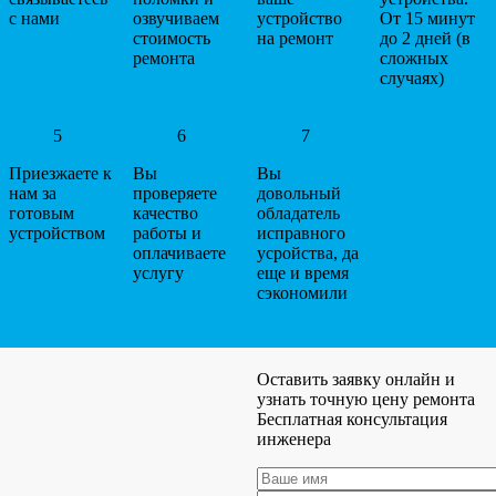
с нами
озвучиваем
устройство
От 15 минут
стоимость
на ремонт
до 2 дней (в
ремонта
сложных
случаях)
5
6
7
Приезжаете к
Вы
Вы
нам за
проверяете
довольный
готовым
качество
обладатель
устройством
работы и
исправного
оплачиваете
усройства, да
услугу
еще и время
сэкономили
Оставить заявку онлайн и
узнать точную цену ремонта
Бесплатная консультация
инженера